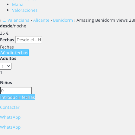
Mapa
Valoraciones
›
C. Valenciana
›
Alicante
›
Benidorm
› Amazing Benidorm Views 2BR 
desde
/noche
35
€
Fechas
Fechas
Añadir fechas
Adultos
1
Niños
Introducir fechas
Contactar
WhatsApp
WhatsApp