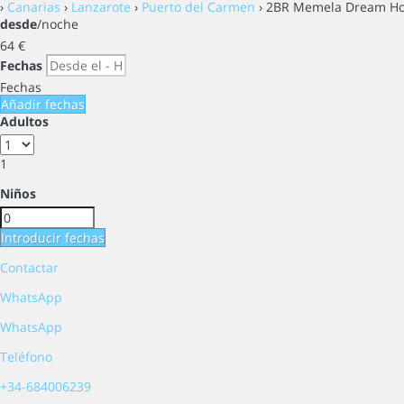
›
Canarias
›
Lanzarote
›
Puerto del Carmen
› 2BR Memela Dream Ho
desde
/noche
64
€
Fechas
Fechas
Añadir fechas
Adultos
1
Niños
Introducir fechas
Contactar
WhatsApp
WhatsApp
Teléfono
+34-684006239