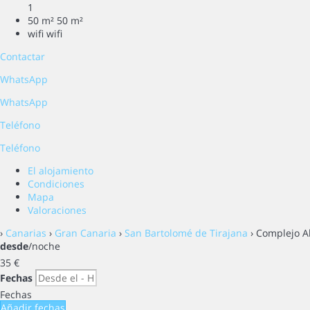
1
50 m²
50 m²
wifi
wifi
Contactar
WhatsApp
WhatsApp
Teléfono
Teléfono
El alojamiento
Condiciones
Mapa
Valoraciones
›
Canarias
›
Gran Canaria
›
San Bartolomé de Tirajana
› Complejo A
desde
/noche
35
€
Fechas
Fechas
Añadir fechas