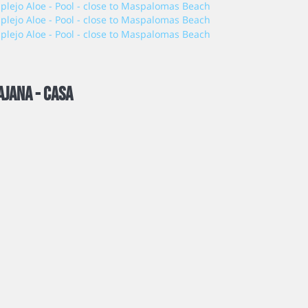
ajana -
Casa