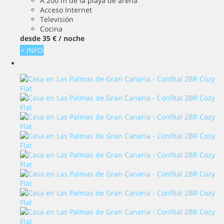
A 200 m de la playa de arena
Acceso Internet
Televisión
Cocina
desde
35 €
/ noche
+ INFO