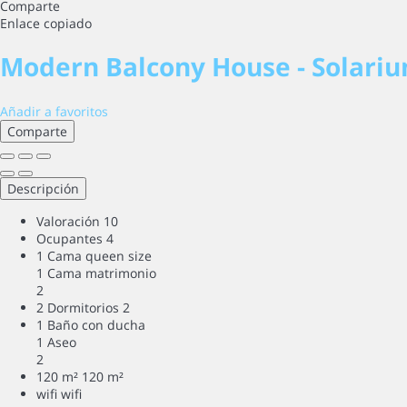
Comparte
Enlace copiado
Modern Balcony House - Solari
Añadir a favoritos
Comparte
Descripción
Valoración
10
Ocupantes
4
1 Cama queen size
1 Cama matrimonio
2
2 Dormitorios
2
1 Baño con ducha
1 Aseo
2
120 m²
120 m²
wifi
wifi